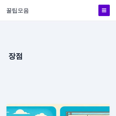
콘
텐
꿀팁모음
츠
로
건
너
뛰
기
장점