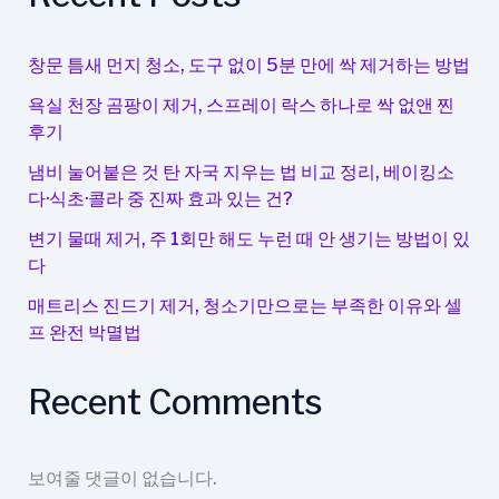
통
행
료
창문 틈새 먼지 청소, 도구 없이 5분 만에 싹 제거하는 방법
사
욕실 천장 곰팡이 제거, 스프레이 락스 하나로 싹 없앤 찐
무
후기
실
조
냄비 눌어붙은 것 탄 자국 지우는 법 비교 정리, 베이킹소
회
다·식초·콜라 중 진짜 효과 있는 건?
법
변기 물때 제거, 주 1회만 해도 누런 때 안 생기는 방법이 있
소
다
개
매트리스 진드기 제거, 청소기만으로는 부족한 이유와 셀
프 완전 박멸법
Recent Comments
보여줄 댓글이 없습니다.