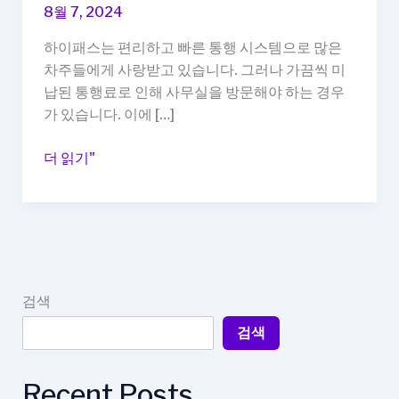
8월 7, 2024
하이패스는 편리하고 빠른 통행 시스템으로 많은
차주들에게 사랑받고 있습니다. 그러나 가끔씩 미
납된 통행료로 인해 사무실을 방문해야 하는 경우
가 있습니다. 이에 […]
편
더 읽기"
리
한
하
이
패
스
검색
이
검색
용,
미
납
Recent Posts