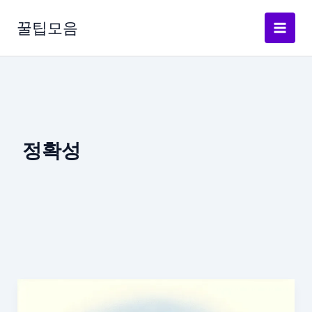
콘
텐
꿀팁모음
츠
로
건
너
뛰
기
정확성