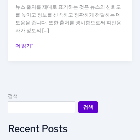
뉴스 출처를 제대로 표기하는 것은 뉴스의 신뢰도
를 높이고 정보를 신속하고 정확하게 전달하는 데
도움을 줍니다. 또한 출처를 명시함으로써 피인용
자가 정보의 […]
왜
더 읽기"
뉴
스
출
처
표
기
검색
법
검색
이
중
요
Recent Posts
한
가?