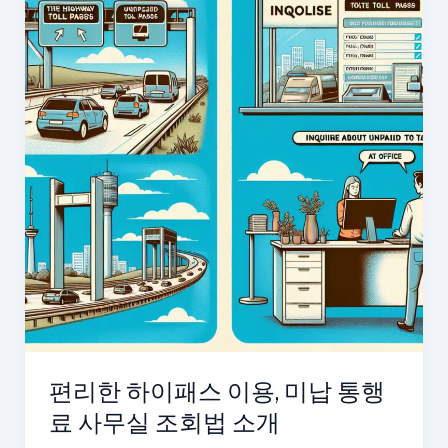
편리한 하이패스 이용, 미납 통행
료 사무실 조회법 소개