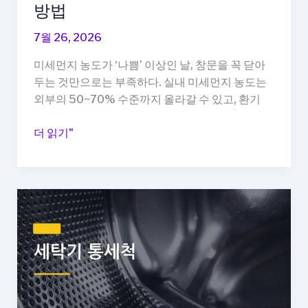
방법
서
바
7월 26, 2026
로
미세먼지 농도가 ‘나쁨’ 이상인 날, 창문을 꼭 닫아
되
두는 것만으로는 부족하다. 실내 미세먼지 농도는
는
외부의 50~70% 수준까지 올라갈 수 있고, 환기
해
결
집
더 읽기"
법
안
정
공
리
기
정
화
루
틴,
미
세
먼