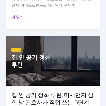
종
관 내 바이오필름—로 정리된다. 원인이
6
개
싱
더 읽기"
월
크
써
대
본
배
진
수
짜
구
비
냄
교
새,
후
원
기
인
5
가
지
와
집 안 공기 정화 루틴, 미세먼지 심
집
한 날 간호사가 직접 쓰는 5단계
에