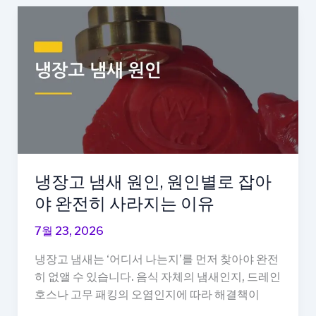
름
때
제
거,
묵
은
것
도
5
분
만
냉장고 냄새 원인, 원인별로 잡아
에
야 완전히 사라지는 이유
끝
내
7월 23, 2026
는
냉장고 냄새는 ‘어디서 나는지’를 먼저 찾아야 완전
방
히 없앨 수 있습니다. 음식 자체의 냄새인지, 드레인
법
호스나 고무 패킹의 오염인지에 따라 해결책이
이