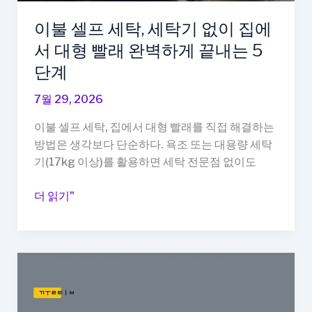
용
세
이불 셀프 세탁, 세탁기 없이 집에
제
서 대형 빨래 완벽하게 끝내는 5
뭐
단계
가
진
7월 29, 2026
짜
이불 셀프 세탁, 집에서 대형 빨래를 직접 해결하는
더
방법은 생각보다 단순하다. 욕조 또는 대용량 세탁
깨
기(17kg 이상)를 활용하면 세탁 전문점 없이도
끗
하
이
더 읽기"
게
불
닦
셀
일
프
까
세
탁,
세