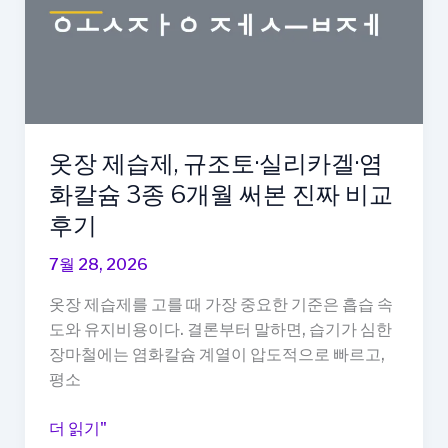
탁
기
없
이
집
에
서
옷장 제습제, 규조토·실리카겔·염
대
화칼슘 3종 6개월 써본 진짜 비교
형
후기
빨
래
7월 28, 2026
완
옷장 제습제를 고를 때 가장 중요한 기준은 흡습 속
벽
도와 유지비용이다. 결론부터 말하면, 습기가 심한
하
장마철에는 염화칼슘 계열이 압도적으로 빠르고,
게
평소
끝
내
옷
더 읽기"
는