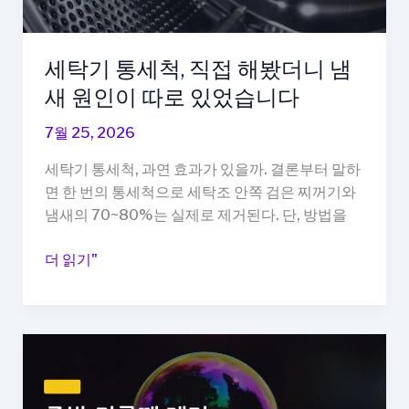
지
심
한
세탁기 통세척, 직접 해봤더니 냄
날
새 원인이 따로 있었습니다
간
호
7월 25, 2026
사
세탁기 통세척, 과연 효과가 있을까. 결론부터 말하
가
면 한 번의 통세척으로 세탁조 안쪽 검은 찌꺼기와
직
냄새의 70~80%는 실제로 제거된다. 단, 방법을
접
쓰
세
더 읽기"
는
탁
5
기
단
통
계
세
방
척,
법
직