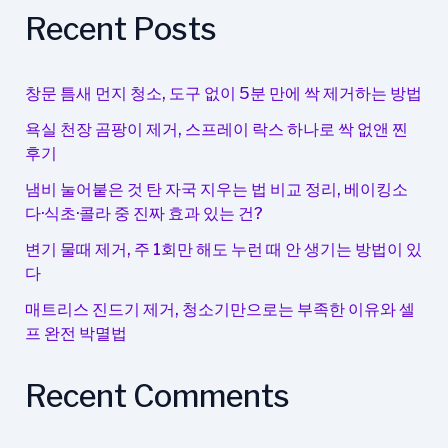
도
Recent Posts
말
끔
히
창문 틈새 먼지 청소, 도구 없이 5분 만에 싹 제거하는 방법
지
욕실 천장 곰팡이 제거, 스프레이 락스 하나로 싹 없앤 찐
우
후기
는
3
냄비 눌어붙은 것 탄 자국 지우는 법 비교 정리, 베이킹소
가
다·식초·콜라 중 진짜 효과 있는 건?
지
변기 물때 제거, 주 1회만 해도 누런 때 안 생기는 방법이 있
방
다
법
매트리스 진드기 제거, 청소기만으로는 부족한 이유와 셀
프 완전 박멸법
Recent Comments