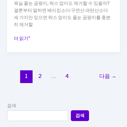
욕실 줄눈 곰팡이, 락스 없이도 제거할 수 있을까?
라
결론부터 말하면 베이킹소다·구연산·과탄산소다
지
세 가지만 있으면 락스 없이도 줄눈 곰팡이를 충분
는
히 제거할
이
유
욕
더 읽기"
실
줄
눈
곰
팡
1
2
…
4
다음
→
이
제
거,
락
검색
스
검색
없
이