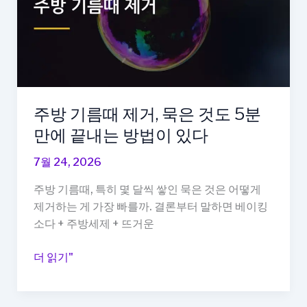
접
해
봤
더
니
냄
새
주방 기름때 제거, 묵은 것도 5분
원
만에 끝내는 방법이 있다
인
이
7월 24, 2026
따
주방 기름때, 특히 몇 달씩 쌓인 묵은 것은 어떻게
로
제거하는 게 가장 빠를까. 결론부터 말하면 베이킹
있
소다 + 주방세제 + 뜨거운
었
습
주
더 읽기"
니
방
다
기