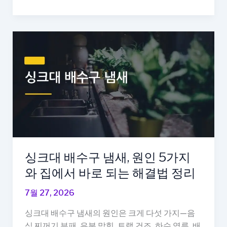
장
5
제
단
습
계
제,
규
조
토
·
실
리
카
겔
·
싱크대 배수구 냄새, 원인 5가지
염
와 집에서 바로 되는 해결법 정리
화
칼
7월 27, 2026
슘
싱크대 배수구 냄새의 원인은 크게 다섯 가지—음
3
식 찌꺼기 부패, 유분 막힘, 트랩 건조, 하수 역류, 배