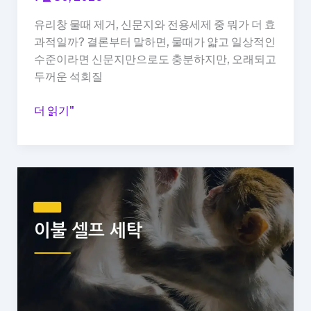
리
유리창 물때 제거, 신문지와 전용세제 중 뭐가 더 효
과적일까? 결론부터 말하면, 물때가 얇고 일상적인
수준이라면 신문지만으로도 충분하지만, 오래되고
두꺼운 석회질
유
더 읽기"
리
창
물
때
제
거,
신
문
지
vs
전