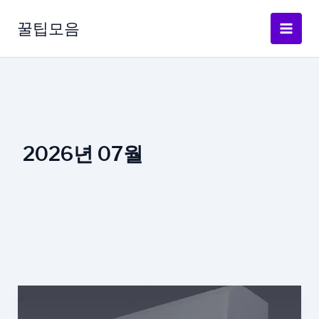
콘
텐
꿀팁모음
츠
로
건
너
뛰
기
2026년 07월