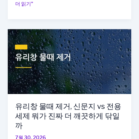
에
더 읽기"
어
컨
필
터
직
접
청
소
하
는
방
법
사
유리창 물때 제거, 신문지 vs 전용
진
세제 뭐가 진짜 더 깨끗하게 닦일
으
까
로
정
7월 30, 2026