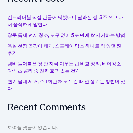
법
변
경
런드리버블 직접 만들어 써봤더니 달라진 점, 3주 쓰고 나
서 솔직하게 말한다
창문 틈새 먼지 청소, 도구 없이 5분 만에 싹 제거하는 방법
욕실 천장 곰팡이 제거, 스프레이 락스 하나로 싹 없앤 찐
후기
냄비 눌어붙은 것 탄 자국 지우는 법 비교 정리, 베이킹소
다·식초·콜라 중 진짜 효과 있는 건?
변기 물때 제거, 주 1회만 해도 누런 때 안 생기는 방법이 있
다
Recent Comments
보여줄 댓글이 없습니다.