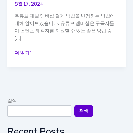
8월 17, 2024
유튜브 채널 멤버십 결제 방법을 변경하는 방법에
대해 알아보겠습니다. 유튜브 멤버십은 구독자들
이 콘텐츠 제작자를 지원할 수 있는 좋은 방법 중
[…]
유
더 읽기"
튜
브
채
널
멤
버
검색
십
검색
결
제
방
Recent Posts