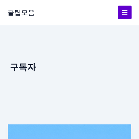
콘
텐
꿀팁모음
츠
로
건
너
뛰
기
구독자