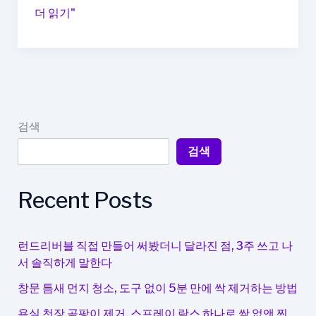
가
더 읽기"
스
레
인
지
기
름
검색
때
검색
제
거,
베
Recent Posts
이
킹
소
런드리버블 직접 만들어 써봤더니 달라진 점, 3주 쓰고 나
다
서 솔직하게 말한다
·
창문 틈새 먼지 청소, 도구 없이 5분 만에 싹 제거하는 방법
과
탄
욕실 천장 곰팡이 제거, 스프레이 락스 하나로 싹 없앤 찐