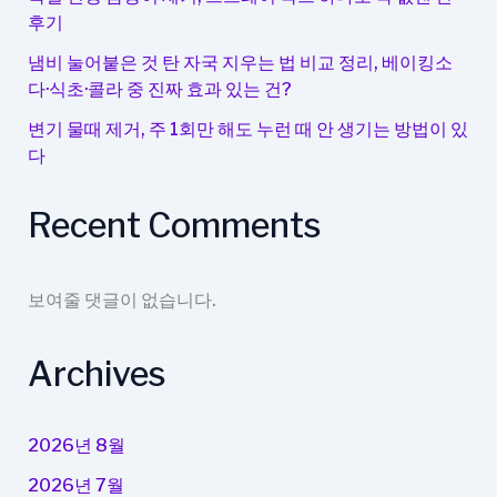
산
후기
소
냄비 눌어붙은 것 탄 자국 지우는 법 비교 정리, 베이킹소
다
다·식초·콜라 중 진짜 효과 있는 건?
·
변기 물때 제거, 주 1회만 해도 누런 때 안 생기는 방법이 있
전
다
용
세
Recent Comments
제
어
떤
게
보여줄 댓글이 없습니다.
진
짜
Archives
효
과
있
2026년 8월
을
2026년 7월
까