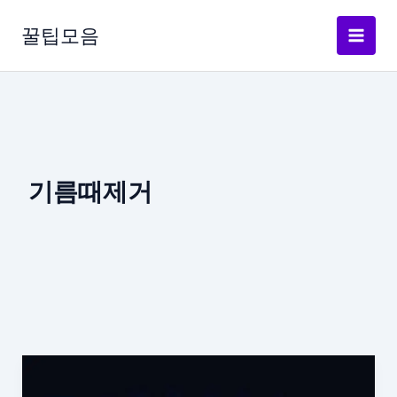
콘
텐
꿀팁모음
츠
로
건
너
뛰
기
기름때제거