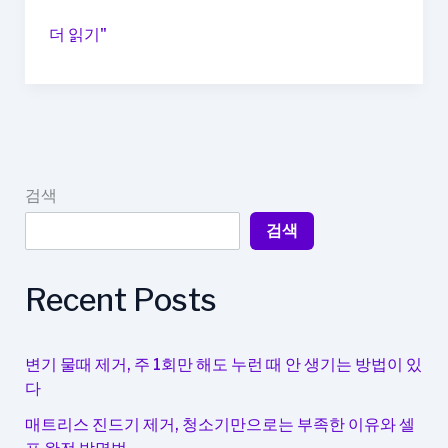
식
더 읽기"
재
료
오
래
보
관
검색
하
검색
는
법,
냉
Recent Posts
장
·
냉
변기 물때 제거, 주 1회만 해도 누런 때 안 생기는 방법이 있
동
다
최
매트리스 진드기 제거, 청소기만으로는 부족한 이유와 셀
적