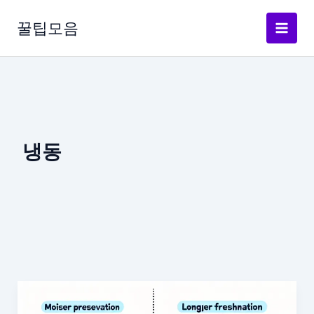
콘
텐
꿀팁모음
츠
로
건
너
뛰
기
냉동