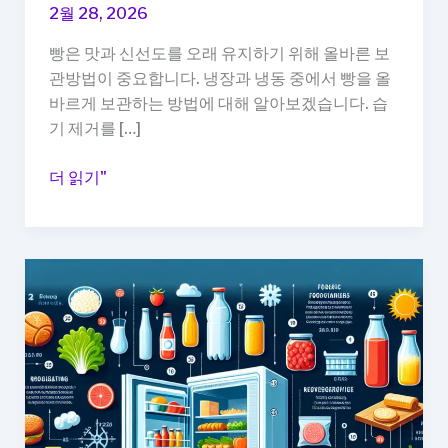
2월 28, 2026
빵은 맛과 신선도를 오래 유지하기 위해 올바른 보
관방법이 중요합니다. 냉장과 냉동 중에서 빵을 올
바르게 보관하는 방법에 대해 알아보겠습니다. 습
기 제거를 […]
빵
더 읽기"
보
관
법,
냉
장
보
다
냉
동
이