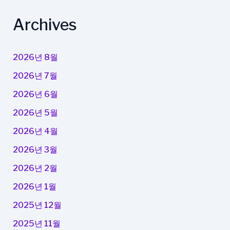
Archives
2026년 8월
2026년 7월
2026년 6월
2026년 5월
2026년 4월
2026년 3월
2026년 2월
2026년 1월
2025년 12월
2025년 11월