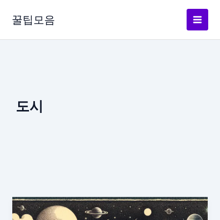
콘
텐
꿀팁모음
츠
로
건
너
뛰
기
도시