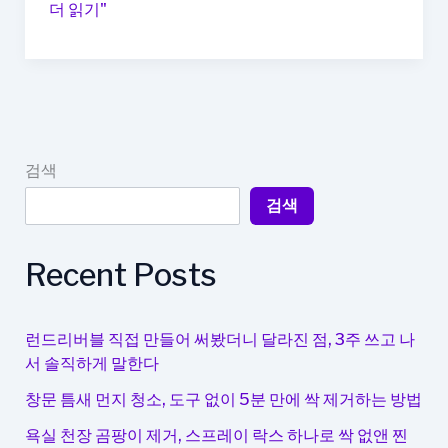
느
더 읽기"
낌
만
큼
자
유
로
검색
운,
검색
킥
보
드
Recent Posts
타
는
꿈
런드리버블 직접 만들어 써봤더니 달라진 점, 3주 쓰고 나
서 솔직하게 말한다
창문 틈새 먼지 청소, 도구 없이 5분 만에 싹 제거하는 방법
욕실 천장 곰팡이 제거, 스프레이 락스 하나로 싹 없앤 찐