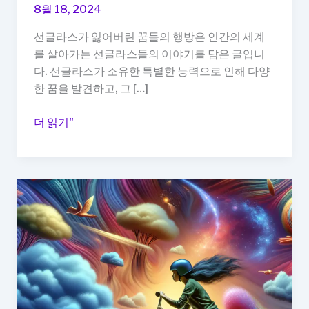
8월 18, 2024
선글라스가 잃어버린 꿈들의 행방은 인간의 세계
를 살아가는 선글라스들의 이야기를 담은 글입니
다. 선글라스가 소유한 특별한 능력으로 인해 다양
한 꿈을 발견하고, 그 […]
선
더 읽기"
글
라
스
가
잃
어
버
린
꿈
들