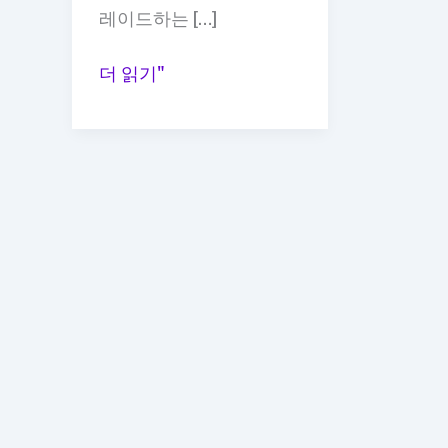
레이드하는 […]
문
더 읽기"
고
리
교
체
추
천,
작
은
변
화
로
인
테