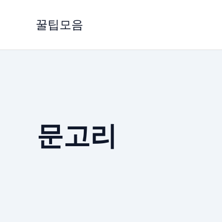
콘
텐
꿀팁모음
츠
로
건
너
뛰
기
문고리