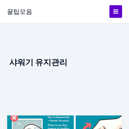
콘
텐
꿀팁모음
츠
로
건
너
뛰
기
샤워기 유지관리