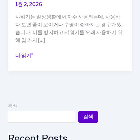
1월 2, 2026
샤워기는 일상생활에서 자주 사용되는데, 사용하
다 보면 줄이 꼬이거나 수명이 짧아지는 경우가 있
습니다. 이를 방지하고 샤워기를 오래 사용하기 위
해 몇 가지 […]
샤
더 읽기"
워
기
줄
꼬
임
방
검색
지,
검색
오
래
써
Recent Posts