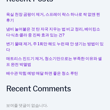
도
새
것
욕실 천장 곰팡이 제거, 스프레이 락스 하나로 싹 없앤 찐
처
후기
럼
냄비 눌어붙은 것 탄 자국 지우는 법 비교 정리, 베이킹소
유
다·식초·콜라 중 진짜 효과 있는 건?
지
하
변기 물때 제거, 주 1회만 해도 누런 때 안 생기는 방법이 있
다
는
요
매트리스 진드기 제거, 청소기만으로는 부족한 이유와 셀
령
프 완전 박멸법
배수관 막힘 예방 매달 하면 좋은 청소 루틴
Recent Comments
보여줄 댓글이 없습니다.