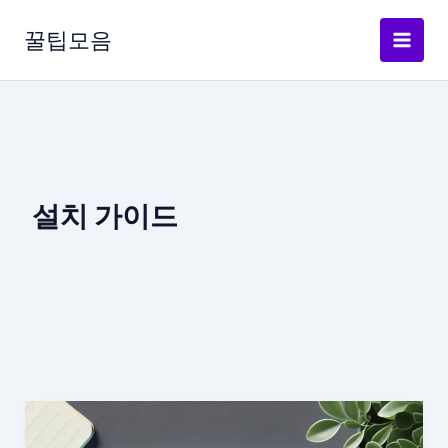
콘
텐
꿀팁모음
츠
로
건
너
뛰
기
설치 가이드