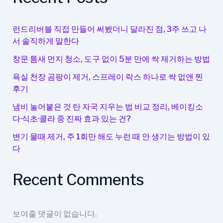
켜
져
서
런드리버블 직접 만들어 써봤더니 달라진 점, 3주 쓰고 나
편
서 솔직하게 말한다
리
창문 틈새 먼지 청소, 도구 없이 5분 만에 싹 제거하는 방법
한
이
욕실 천장 곰팡이 제거, 스프레이 락스 하나로 싹 없앤 찐
동
후기
냄비 눌어붙은 것 탄 자국 지우는 법 비교 정리, 베이킹소
다·식초·콜라 중 진짜 효과 있는 건?
변기 물때 제거, 주 1회만 해도 누런 때 안 생기는 방법이 있
다
Recent Comments
보여줄 댓글이 없습니다.