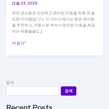
11월 24, 2025
현관 센서등은 안전하고 편리한 이동을 위해 꼭 필
요한 아이템입니다. 이 가이드에서는 현관 센서등
을 추천하고, 자동으로 켜져서 편리한 이동을 제공
하는 제품들을 […]
현
더 읽기"
관
센
서
등
추
천,
검색
자
검색
동
으
로
Recent Posts