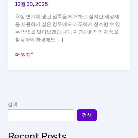
12월 29, 2025
욕실 변기에 생긴 얼룩을 제거하고 싶지만 세정제
를 사용하기 싫은 경우에도 깨끗하게 청소할 수 있
는 방법을 알아보겠습니다. 자연친화적인 제품을
활용하여 환경에도 […]
욕
더 읽기"
실
변
기
얼
룩
제
검색
거,
검색
세
정
제
Recent Posts