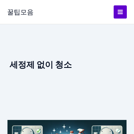
콘
텐
꿀팁모음
츠
로
건
너
뛰
기
세정제 없이 청소