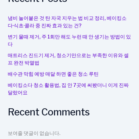
없
이
도
냄비 눌어붙은 것 탄 자국 지우는 법 비교 정리, 베이킹소
가
다·식초·콜라 중 진짜 효과 있는 건?
능
변기 물때 제거, 주 1회만 해도 누런 때 안 생기는 방법이 있
한
다
청
소
매트리스 진드기 제거, 청소기만으로는 부족한 이유와 셀
프 완전 박멸법
법
배수관 막힘 예방 매달 하면 좋은 청소 루틴
베이킹소다 청소 활용법, 집 안 7곳에 써봤더니 이게 진짜
달랐어요
Recent Comments
보여줄 댓글이 없습니다.