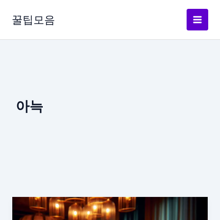
콘
텐
꿀팁모음
츠
로
건
너
뛰
기
아늑