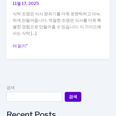
11월 17, 2025
식탁 조명은 식사 분위기를 더욱 로맨틱하고 아늑
하게 만들어줍니다. 적절한 조명은 식사를 더욱 특
별한 경험으로 만들어줄 수 있습니다. 이 가이드에
서는 식탁 […]
식
더 읽기"
탁
조
명
추
천,
식
검색
사
검색
분
위
기
Recent Posts