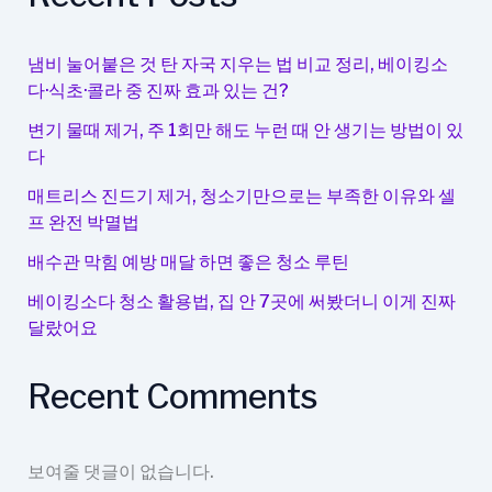
바
꾸
는
냄비 눌어붙은 것 탄 자국 지우는 법 비교 정리, 베이킹소
감
다·식초·콜라 중 진짜 효과 있는 건?
성
변기 물때 제거, 주 1회만 해도 누런 때 안 생기는 방법이 있
포
다
인
트
매트리스 진드기 제거, 청소기만으로는 부족한 이유와 셀
프 완전 박멸법
배수관 막힘 예방 매달 하면 좋은 청소 루틴
베이킹소다 청소 활용법, 집 안 7곳에 써봤더니 이게 진짜
달랐어요
Recent Comments
보여줄 댓글이 없습니다.