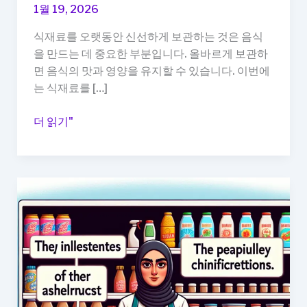
1월 19, 2026
식재료를 오랫동안 신선하게 보관하는 것은 음식
을 만드는 데 중요한 부분입니다. 올바르게 보관하
면 음식의 맛과 영양을 유지할 수 있습니다. 이번에
는 식재료를 […]
식
더 읽기"
재
료
오
래
보
관
하
는
법,
냉