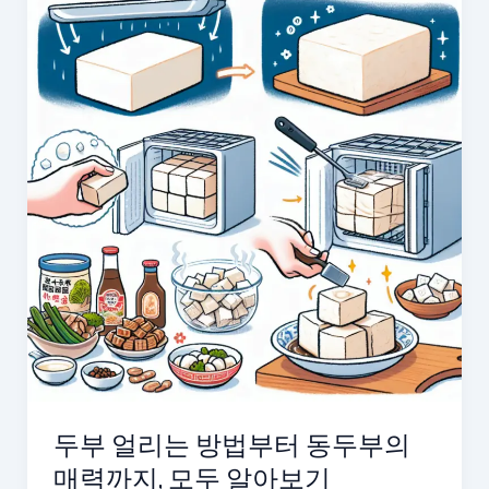
음
의
원
인
과
치
료
법,
꼭
알
아
두
어
야
할
사
두부 얼리는 방법부터 동두부의
항
매력까지, 모두 알아보기
들