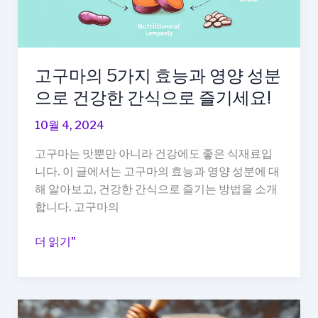
지,
이
유
가
고구마의 5가지 효능과 영양 성분
있
으로 건강한 간식으로 즐기세요!
을
까
10월 4, 2024
고구마는 맛뿐만 아니라 건강에도 좋은 식재료입
니다. 이 글에서는 고구마의 효능과 영양 성분에 대
해 알아보고, 건강한 간식으로 즐기는 방법을 소개
합니다. 고구마의
고
더 읽기"
구
마
의
5