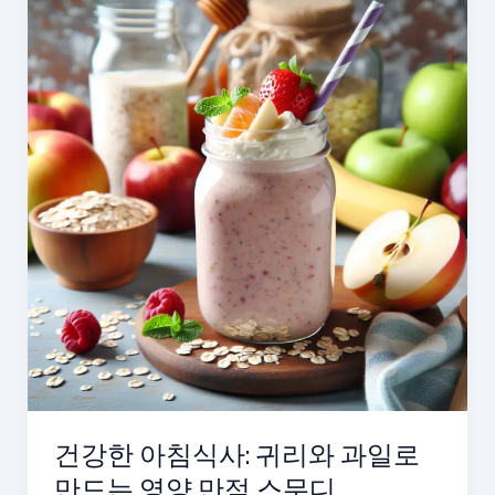
가
지
효
능
과
영
양
성
분
으
로
건
강
한
간
식
건강한 아침식사: 귀리와 과일로
으
만드는 영양 만점 스무디
로