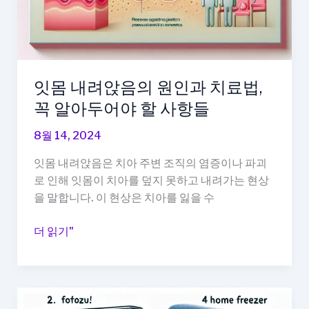
는
간
단
한
요
잇몸 내려앉음의 원인과 치료법,
리
꼭 알아두어야 할 사항들
레
시
8월 14, 2024
피
잇몸 내려앉음은 치아 주변 조직의 염증이나 파괴
로 인해 잇몸이 치아를 덮지 못하고 내려가는 현상
을 말합니다. 이 현상은 치아를 잃을 수
잇
더 읽기"
몸
내
려
앉