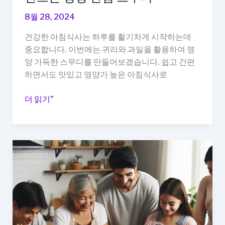
즐
8월 28, 2024
기
세
건강한 아침식사는 하루를 활기차게 시작하는데
요!
중요합니다. 이번에는 귀리와 과일을 활용하여 영
양 가득한 스무디를 만들어보겠습니다. 쉽고 간편
하면서도 맛있고 영양가 높은 아침식사로
건
더 읽기"
강
한
아
침
식
사:
귀
리
와
과