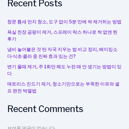
Recent Posts
부
의
매
창문 틈새 먼지 청소, 도구 없이 5분 만에 싹 제거하는 방법
력
욕실 천장 곰팡이 제거, 스프레이 락스 하나로 싹 없앤 찐
까
후기
지,
모
냄비 눌어붙은 것 탄 자국 지우는 법 비교 정리, 베이킹소
두
다·식초·콜라 중 진짜 효과 있는 건?
알
변기 물때 제거, 주 1회만 해도 누런 때 안 생기는 방법이 있
아
다
보
매트리스 진드기 제거, 청소기만으로는 부족한 이유와 셀
기
프 완전 박멸법
Recent Comments
보여줄 댓글이 없습니다.