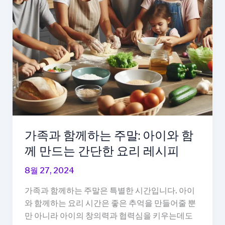
일
로
만
드
는
영
양
만
점
스
가족과 함께하는 주말: 아이와 함
무
께 만드는 간단한 요리 레시피
디
8월 27, 2024
가족과 함께하는 주말은 특별한 시간입니다. 아이
와 함께하는 요리 시간은 좋은 추억을 만들어줄 뿐
만 아니라 아이의 창의력과 협력심을 키우는데도