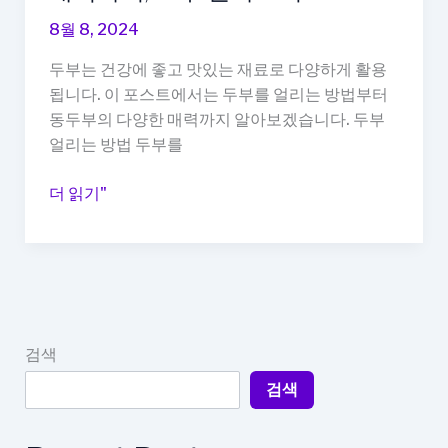
8월 8, 2024
두부는 건강에 좋고 맛있는 재료로 다양하게 활용
됩니다. 이 포스트에서는 두부를 얼리는 방법부터
동두부의 다양한 매력까지 알아보겠습니다. 두부
얼리는 방법 두부를
두
더 읽기"
부
얼
리
는
방
법
검색
부
검색
터
동
두