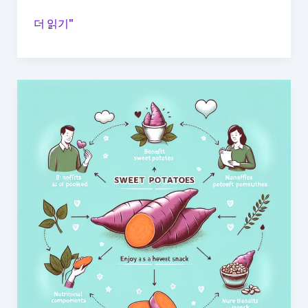
편
더 읽기"
의
점
알
바
생
이
절
대
사
지
않
는
제
품
5
가