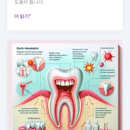
도움이 됩니다.
가
더 읽기"
족
과
함
께
하
는
주
말:
아
이
와
함
께
만
드