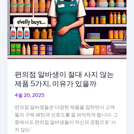
장
·
냉
동
최
적
위
치
알
려
편의점 알바생이 절대 사지 않는
주
제품 5가지, 이유가 있을까
는
팁
4월 20, 2025
편의점 알바생들은 다양한 제품을 접하면서 고객
들의 구매 패턴과 선호도를 잘 파악하게 됩니다. 그
중에서도 편의점 알바생들이 자신의 경험으로 ‘사
지 않는’