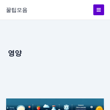
콘
텐
꿀팁모음
츠
로
건
너
뛰
기
영양