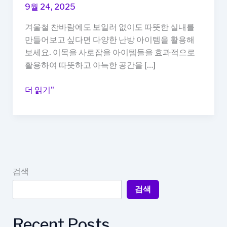
9월 24, 2025
겨울철 찬바람에도 보일러 없이도 따뜻한 실내를
만들어보고 싶다면 다양한 난방 아이템을 활용해
보세요. 이목을 사로잡을 아이템들을 효과적으로
활용하여 따뜻하고 아늑한 공간을 […]
겨
더 읽기"
울
난
방
아
이
템
검색
추
검색
천,
보
일
Recent Posts