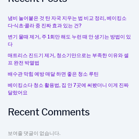
러
없
이
냄비 눌어붙은 것 탄 자국 지우는 법 비교 정리, 베이킹소
도
다·식초·콜라 중 진짜 효과 있는 건?
따
변기 물때 제거, 주 1회만 해도 누런 때 안 생기는 방법이 있
뜻
다
한
실
매트리스 진드기 제거, 청소기만으로는 부족한 이유와 셀
프 완전 박멸법
내
만
배수관 막힘 예방 매달 하면 좋은 청소 루틴
들
베이킹소다 청소 활용법, 집 안 7곳에 써봤더니 이게 진짜
기
달랐어요
Recent Comments
보여줄 댓글이 없습니다.