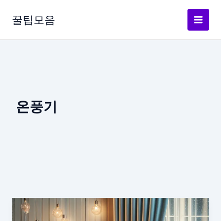
콘
텐
꿀팁모음
츠
로
건
너
뛰
기
온풍기