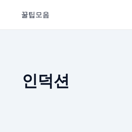
콘
텐
꿀팁모음
츠
로
건
너
뛰
기
인덕션