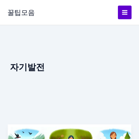
콘
텐
꿀팁모음
츠
로
건
너
뛰
기
자기발전