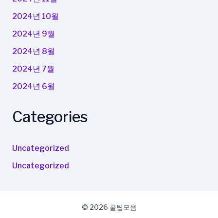
2024년 10월
2024년 9월
2024년 8월
2024년 7월
2024년 6월
Categories
Uncategorized
Uncategorized
© 2026 꿀팁모음