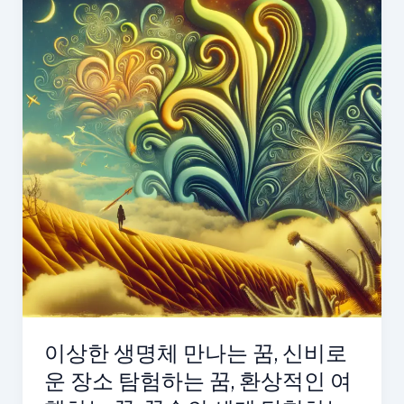
이상한 생명체 만나는 꿈, 신비로
운 장소 탐험하는 꿈, 환상적인 여