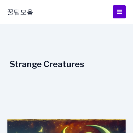
콘
텐
꿀팁모음
츠
로
건
너
뛰
기
Strange Creatures