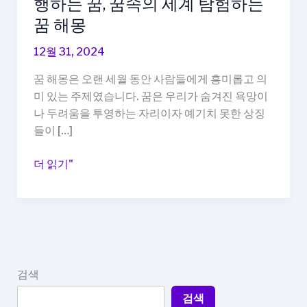
행하는 꿈, 꿈속의 세계 탐험하는
꿈 해몽
12월 31, 2024
꿈 해몽은 오랜 세월 동안 사람들에게 흥미롭고 의
미 있는 주제였습니다. 꿈은 우리가 숨겨진 욕망이
나 두려움을 투영하는 자리이자 예기치 못한 상징
들이 […]
이
더 읽기"
상
한
생
명
체
만
검색
나
검색
는