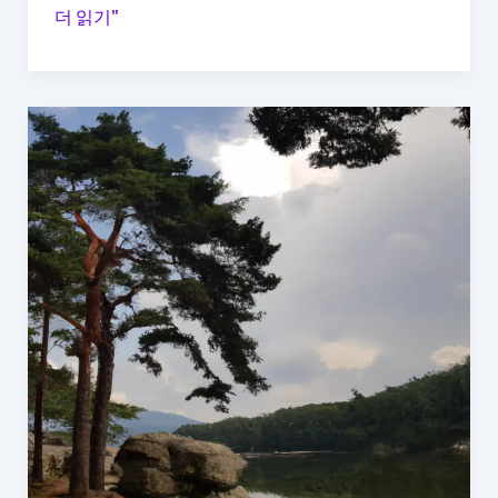
도
10
더 읽기"
전
가
기
지
방
법
으
로
행
복
을
찾
아
가
는
여
행