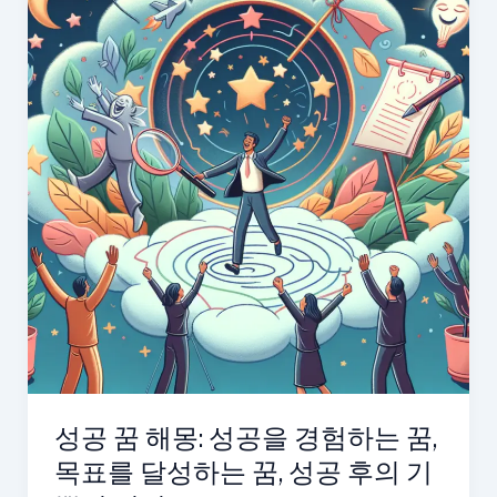
잡
는
꿈,
새
로
운
도
전
하
는
꿈,
자
신
감
느
성공 꿈 해몽: 성공을 경험하는 꿈,
끼
목표를 달성하는 꿈, 성공 후의 기
는