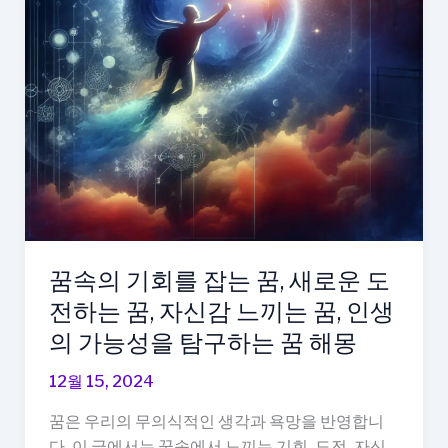
창
의
적
인
방
법
찾
는
꿈,
도
전
꿈속의 기회를 잡는 꿈, 새로운 도
하
전하는 꿈, 자신감 느끼는 꿈, 인생
는
모
의 가능성을 탐구하는 꿈 해몽
습
12월 15, 2024
의
꿈,
꿈은 우리의 무의식적인 생각과 욕망을 반영합니
성
다. 이 글에서는 꿈속에서 느끼는 기회, 도전, 자신