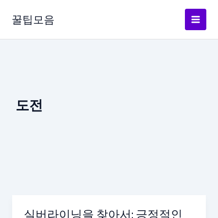
콘
텐
꿀팁모음
츠
로
건
너
뛰
기
도전
실버라이닝을 찾아서: 긍정적인