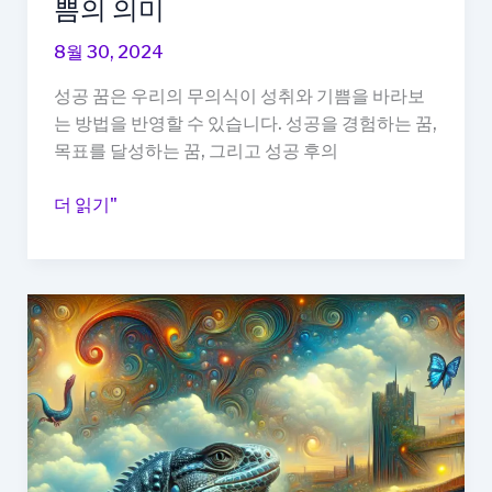
꿈,
쁨의 의미
인
8월 30, 2024
생
의
성공 꿈은 우리의 무의식이 성취와 기쁨을 바라보
가
는 방법을 반영할 수 있습니다. 성공을 경험하는 꿈,
능
목표를 달성하는 꿈, 그리고 성공 후의
성
을
성
더 읽기"
탐
공
구
꿈
하
해
는
몽:
꿈
성
해
공
몽
을
경
험
하