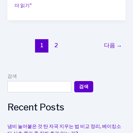
미
도
더 읽기"
마
뱀
이
나
를
1
2
다음
→
따
라
오
는
검색
꿈
검색
해
석
과
Recent Posts
해
몽
냄비 눌어붙은 것 탄 자국 지우는 법 비교 정리, 베이킹소