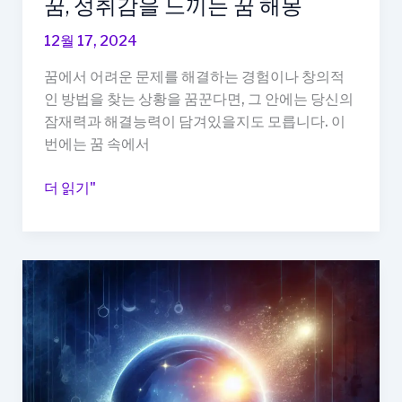
꿈, 성취감을 느끼는 꿈 해몽
12월 17, 2024
꿈에서 어려운 문제를 해결하는 경험이나 창의적
인 방법을 찾는 상황을 꿈꾼다면, 그 안에는 당신의
잠재력과 해결능력이 담겨있을지도 모릅니다. 이
번에는 꿈 속에서
어
더 읽기"
려
운
문
제
해
결
하
는
꿈,