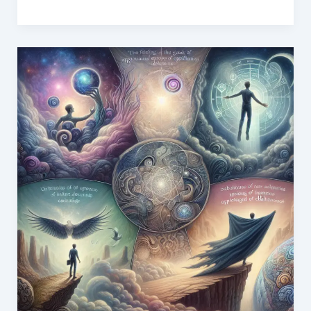
구
려
하
운
는
문
꿈
제
해
해
몽
결
하
는
꿈,
창
의
적
인
방
법
찾
는
꿈,