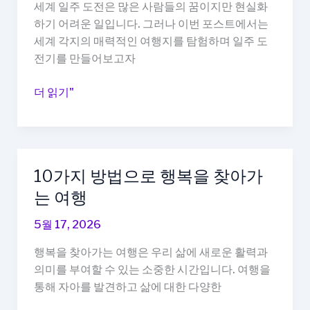
긍
세계 일주 도전은 많은 사람들의 꿈이지만 현실화
정
하기 어려운 일입니다. 그러나 이번 포스트에서는
적
세계 각지의 매력적인 여행지를 탐험하며 일주 도
인
전기를 만들어보고자
삶
을
매
더 읽기"
위
력
한
적
비
인
결
여
10가지 방법으로 행복을 찾아가
행
는 여행
지
탐
5월 17, 2026
험:
세
행복을 찾아가는 여행은 우리 삶에 새로운 활력과
계
의미를 부여할 수 있는 소중한 시간입니다. 여행을
일
통해 자아를 발견하고 삶에 대한 다양한
주