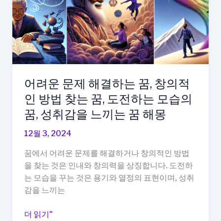
는
꿈,
자
신
감
느
어려운 문제 해결하는 꿈, 창의적
끼
인 방법 찾는 꿈, 도전하는 모습의
는
꿈,
꿈, 성취감을 느끼는 꿈 해몽
인
12월 3, 2024
생
의
꿈에서 어려운 문제를 해결하거나 창의적인 방법
가
을 찾는 것은 인내와 창의력을 상징합니다. 도전하
능
는 모습을 꾸는 것은 용기와 열정의 표현이며, 성취
성
감을 느끼는
을
탐
어
더 읽기"