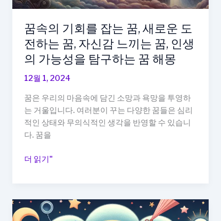
도
전
꿈속의 기회를 잡는 꿈, 새로운 도
하
전하는 꿈, 자신감 느끼는 꿈, 인생
는
모
의 가능성을 탐구하는 꿈 해몽
습
12월 1, 2024
의
꿈,
꿈은 우리의 마음속에 담긴 소망과 욕망을 투영하
성
는 거울입니다. 여러분이 꾸는 다양한 꿈들은 심리
취
적인 상태와 무의식적인 생각을 반영할 수 있습니
감
다. 꿈을
을
느
꿈
더 읽기"
끼
속
는
의
꿈
기
해
회
몽
를