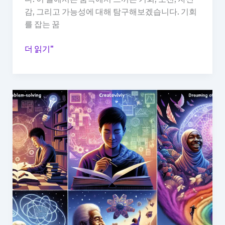
취
감, 그리고 가능성에 대해 탐구해보겠습니다. 기회
감
를 잡는 꿈
을
느
꿈
더 읽기"
끼
속
는
의
꿈
기
해
회
몽
를
잡
는
꿈,
새
로
운
도
전
하