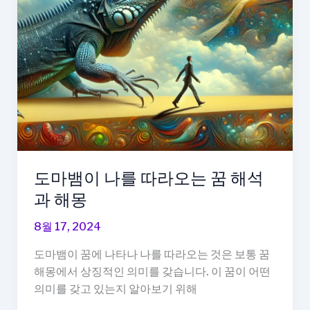
는
꿈,
목
표
를
달
성
하
는
꿈,
도마뱀이 나를 따라오는 꿈 해석
성
과 해몽
공
후
8월 17, 2024
의
기
도마뱀이 꿈에 나타나 나를 따라오는 것은 보통 꿈
쁨
해몽에서 상징적인 의미를 갖습니다. 이 꿈이 어떤
의
의미를 갖고 있는지 알아보기 위해
의