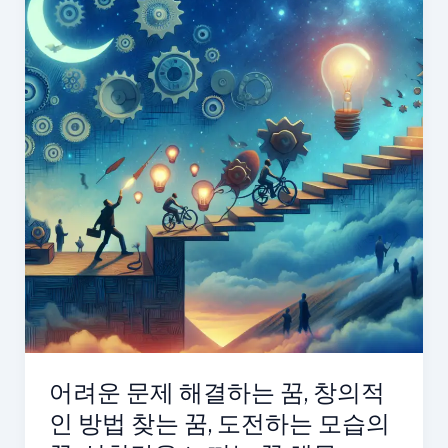
비
밀:
성
장
을
위
한
5
가
지
전
략
어려운 문제 해결하는 꿈, 창의적
인 방법 찾는 꿈, 도전하는 모습의