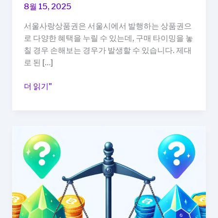
8월 15, 2025
서울사랑상품권은 서울시에서 발행하는 상품권으
로 다양한 혜택을 누릴 수 있는데, 구매 타이밍을 놓
칠 경우 손해보는 경우가 발생할 수 있습니다. 제대
로 된 […]
서
더 읽기"
울
사
랑
상
품
권
구
매
타
이