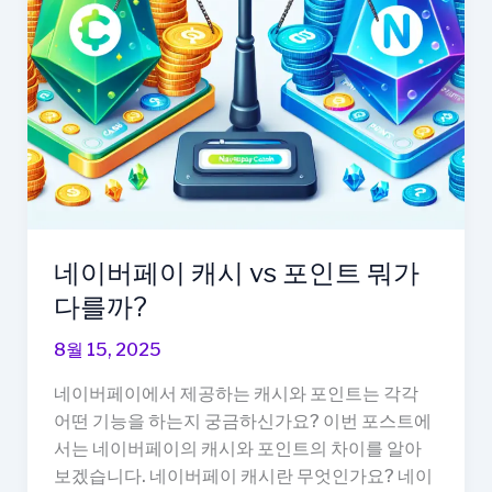
밍
놓
치
면
손
해
네이버페이 캐시 vs 포인트 뭐가
다를까?
8월 15, 2025
네이버페이에서 제공하는 캐시와 포인트는 각각
어떤 기능을 하는지 궁금하신가요? 이번 포스트에
서는 네이버페이의 캐시와 포인트의 차이를 알아
보겠습니다. 네이버페이 캐시란 무엇인가요? 네이