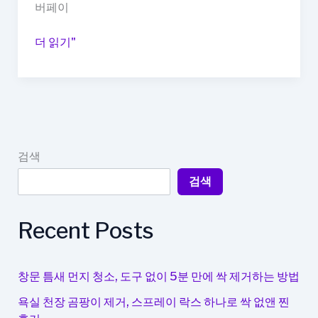
버페이
네
더 읽기"
이
버
페
이
캐
시
검색
vs
검색
포
인
트
Recent Posts
뭐
가
다
창문 틈새 먼지 청소, 도구 없이 5분 만에 싹 제거하는 방법
를
욕실 천장 곰팡이 제거, 스프레이 락스 하나로 싹 없앤 찐
까?